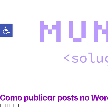
Abrir a barra de ferramentas
Nossas soluções
Serviços
Sobre nós
N
Como publicar posts no Wo