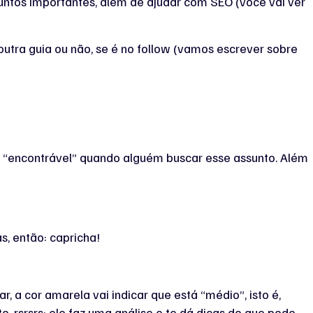
ssuntos importantes, além de ajudar com SEO (você vai ver
m outra guia ou não, se é no follow (vamos escrever sobre
is “encontrável” quando alguém buscar esse assunto. Além
, então: capricha!
, a cor amarela vai indicar que está “médio”, isto é,
o, rsrsrs: ele faz uma análise e te dá dicas do que pode