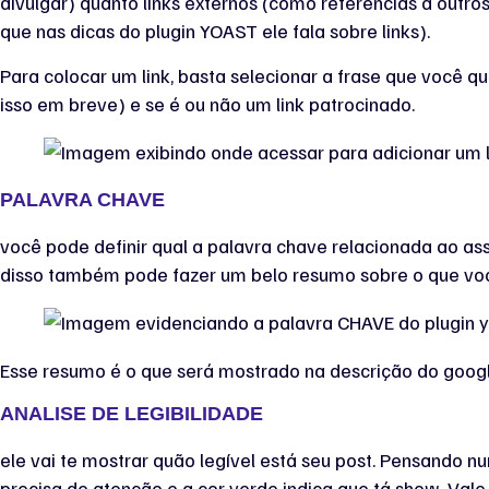
divulgar) quanto links externos (como referências a outro
que nas dicas do plugin YOAST ele fala sobre links).
Para colocar um link, basta selecionar a frase que você qu
isso em breve) e se é ou não um link patrocinado.
PALAVRA CHAVE
você pode definir qual a palavra chave relacionada ao a
disso também pode fazer um belo resumo sobre o que você
Esse resumo é o que será mostrado na descrição do google
ANALISE DE LEGIBILIDADE
ele vai te mostrar quão legível está seu post. Pensando nu
precisa de atenção e a cor verde indica que tá show. Vale 