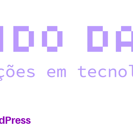
osso portfólio
Blog
Fale com a gente
rdPress