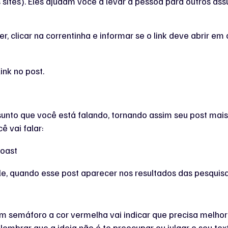
s sites). Eles ajudam você a levar a pessoa para outros a
er, clicar na correntinha e informar se o link deve abrir e
ssunto que você está falando, tornando assim seu post ma
 vai falar:
, quando esse post aparecer nos resultados das pesquisas
m semáforo a cor vermelha vai indicar que precisa melhorar
lembrar que a ideia não é te preocupar ou julgar o seu text