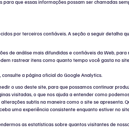
ies para que essas informações possam ser chamadas semp
dos por terceiros confiáveis. A seção a seguir detalha qu
ções de análise mais difundidas e confiáveis ​​da Web, par
dem rastrear itens como quanto tempo você gasta no site 
consulte a página oficial do Google Analytics.
 medir o uso deste site, para que possamos continuar prod
inas visitadas, o que nos ajuda a entender como podemos 
alterações subtis na maneira como o site se apresenta. 
eceba uma experiência consistente enquanto estiver no si
ermos as estatísticas sobre quantos visitantes de nosso 