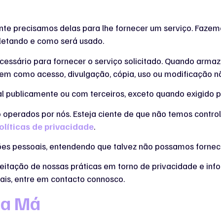
e precisamos delas para lhe fornecer um serviço. Fazemo
etando e como será usado.
essário para fornecer o serviço solicitado. Quando arm
 bem como acesso, divulgação, cópia, uso ou modificação n
 publicamente ou com terceiros, exceto quando exigido po
ão operados por nós. Esteja ciente de que não temos contro
olíticas de privacidade
.
ções pessoais, entendendo que talvez não possamos fornec
eitação de nossas práticas em torno de privacidade e inf
is, entre em contacto connosco.
da Má