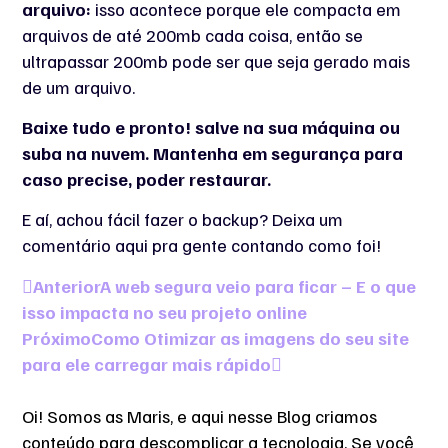
arquivo:
isso acontece porque ele compacta em
arquivos de até 200mb cada coisa, então se
ultrapassar 200mb pode ser que seja gerado mais
de um arquivo.
Baixe tudo e pronto! salve na sua máquina ou
suba na nuvem. Mantenha em segurança para
caso precise, poder restaurar.
E aí, achou fácil fazer o backup? Deixa um
comentário aqui pra gente contando como foi!
Anterior
A web segura veio para ficar – E o que
isso impacta no seu projeto online
Próximo
Como Otimizar as imagens do seu site
para ele carregar mais rápido
Oi! Somos as Maris, e aqui nesse Blog criamos
conteúdo para descomplicar a tecnologia. Se você